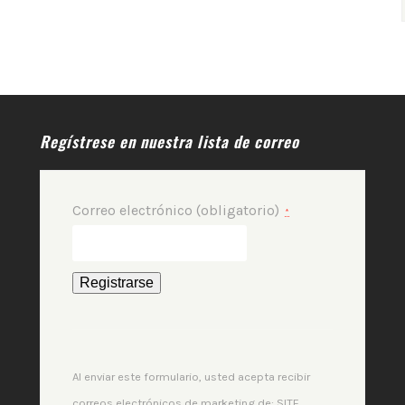
Regístrese en nuestra lista de correo
Correo electrónico (obligatorio)
*
Constant
Contact
Use.
Al enviar este formulario, usted acepta recibir
Please
correos electrónicos de marketing de: SITE