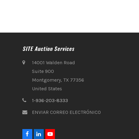
SITE Auction Services
14001 Walden Road
Suite 900
Montgomery, TX 77356
United States
1-936-203-8333
ENVIAR CORREO ELECTRÓNICO
F
L
Y