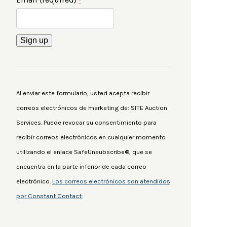
*
Constant
Contact
Use.
Al enviar este formulario, usted acepta recibir
Please
correos electrónicos de marketing de: SITE Auction
leave
Services. Puede revocar su consentimiento para
this
recibir correos electrónicos en cualquier momento
field
utilizando el enlace SafeUnsubscribe®, que se
blank.
encuentra en la parte inferior de cada correo
electrónico.
Los correos electrónicos son atendidos
por Constant Contact.