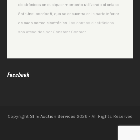
this
electrónicos en cualquier momento utilizando el enlace
field
SafeUnsubscribe®, que se encuentra en la parte inferior
blank.
de cada correo electrónico.
Los correos electrónicos
son atendidos por Constant Contact.
Facebook
Copyright
SITE Auction Services
2026 - All Rights Reserved