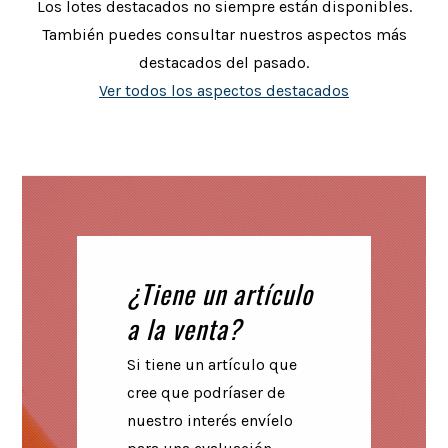
Los lotes destacados no siempre están disponibles.
También puedes consultar nuestros aspectos más
destacados del pasado.
Ver todos los aspectos destacados
¿Tiene un artículo
a la venta?
Si tiene un artículo que
cree que podríaser de
nuestro interés envíelo